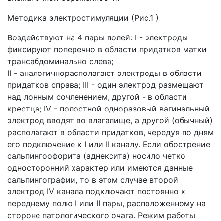
Методика электростимуляции (Рис.1 )
Воздействуют на 4 пары полей: I - электроды
фиксируют поперечно в области придатков матки
трансабдоминально слева;
II - аналогично
располагают электроды в области
придатков справа; III - один электрод размещают
над лонным сочленением, другой - в области
крестца; IV - полостной одноразовый вагинальный
электрод вводят во влагалище, а другой (обычный)
располагают в области придатков, чередуя по дням
его подключение к I или II каналу. Если обострение
сальпингоофорита (аднексита) носило четко
односторонний характер или имеются данные
сальпингографии, то в этом случае второй
электрод IV канала подключают постоянно к
переднему полю I или II пары, расположенному на
стороне патологического очага. Режим работы