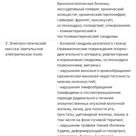
бронхоэктатическая болезнь,
экссудативный плеврит, хронический
холецистит, хронический пиелонефрит,
гайморит, фронтит, пансинусит),
остеохондроз, полиартрит, отморожения;
- климактерический и
постклимактерический синдромы.
3. Электростатический
- Болевой синдром различного генеза
массаж (импульсное
(травматические повреждения опорно-
электрическое поле)
двигательного аппарата, рефлекторные
и корешковые синдромы, остеохондроз
позвоночника, мигрень);
- нарушения венозного кровообращения
(хроническая венозная недостаточность
нижних конечностей);
- нарушения лимфообращения
(лимфэдемы в послеопреационном
периоде радикального лечения
злокачественных опухолей молочной
железы, яичка, дна полости рта,
простаты, щитовидной железы, языка, в
том числе на фоне лучевой терапии);
- нарушение трофики тканей (болезнь
Зудека, деформирующий остеоартроз,