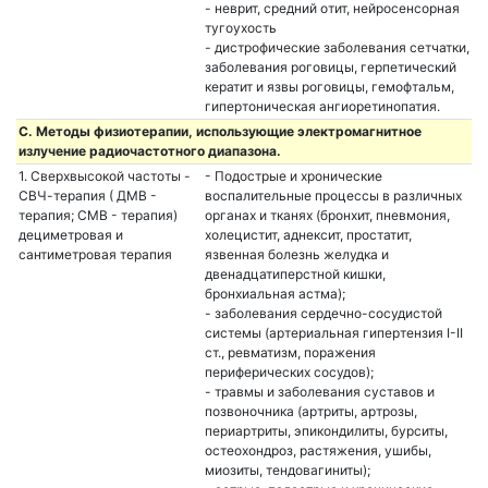
- неврит, средний отит, нейросенсорная
тугоухость
- дистрофические заболевания сетчатки,
заболевания роговицы, герпетический
кератит и язвы роговицы, гемофтальм,
гипертоническая ангиоретинопатия.
C. Методы физиотерапии, использующие электромагнитное
излучение радиочастотного диапазона.
1. Сверхвысокой частоты -
- Подострые и хронические
СВЧ-терапия ( ДМВ -
воспалительные процессы в различных
терапия; СМВ - терапия)
органах и тканях (бронхит, пневмония,
дециметровая и
холецистит, аднексит, простатит,
сантиметровая терапия
язвенная болезнь желудка и
двенадцатиперстной кишки,
бронхиальная астма);
- заболевания сердечно-сосудистой
системы (артериальная гипертензия I-II
ст., ревматизм, поражения
периферических сосудов);
- травмы и заболевания суставов и
позвоночника (артриты, артрозы,
периартриты, эпикондилиты, бурситы,
остеохондроз, растяжения, ушибы,
миозиты, тендовагиниты);