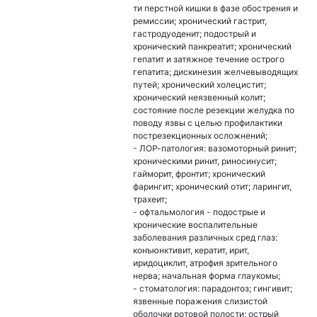
ти перстной кишки в фазе обострения и
ремиссии; хронический гастрит,
гастродуоденит; подострый и
хронический панкреатит; хронический
гепатит и затяжное течение острого
гепатита; дискинезия желчевыводящих
путей; хронический холецистит;
хронический неязвенный колит;
состояние после резекции желудка по
поводу язвы с целью профилактики
пострезекционных осложнений;
- ЛОР-патология: вазомоторный ринит;
хроническими ринит, риносинусит;
гайморит, фронтит; хронический
фарингит; хронический отит; ларингит,
трахеит;
- офтальмология - подострые и
хронические воспалительные
заболевания различных сред глаз:
конъюнктивит, кератит, ирит,
иридоциклит, атрофия зрительного
нерва; начальная форма глаукомы;
- стоматология: парадонтоз; гингивит;
язвенные поражения слизистой
оболочки ротовой полости; острый