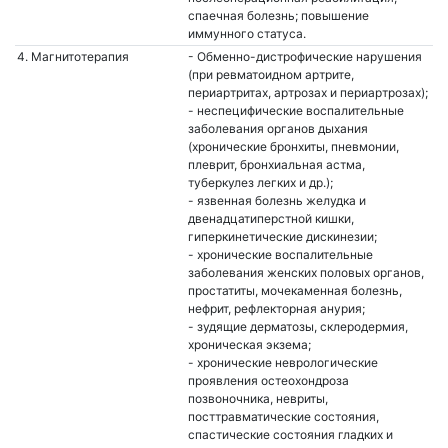
спаечная болезнь; повышение
иммунного статуса.
4. Магнитотерапия
- Обменно-дистрофические нарушения
(при ревматоидном артрите,
периартритах, артрозах и периартрозах);
- неспецифические воспалительные
заболевания органов дыхания
(хронические бронхиты, пневмонии,
плеврит, бронхиальная астма,
туберкулез легких и др.);
- язвенная болезнь желудка и
двенадцатиперстной кишки,
гиперкинетические дискинезии;
- хронические воспалительные
заболевания женских половых органов,
простатиты, мочекаменная болезнь,
нефрит, рефлекторная анурия;
- зудящие дерматозы, склеродермия,
хроническая экзема;
- хронические неврологические
проявления остеохондроза
позвоночника, невриты,
посттравматические состояния,
спастические состояния гладких и