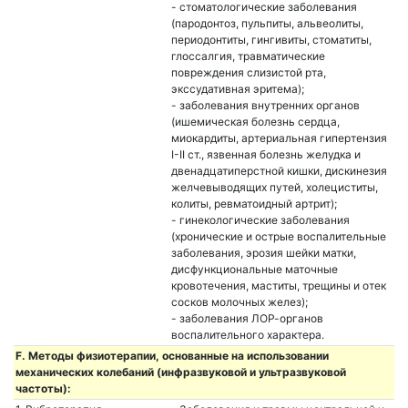
- стоматологические заболевания
(пародонтоз, пульпиты, альвеолиты,
периодонтиты, гингивиты, стоматиты,
глоссалгия, травматические
повреждения слизистой рта,
экссудативная эритема);
- заболевания внутренних органов
(ишемическая болезнь сердца,
миокардиты, артериальная гипертензия
I-II ст., язвенная болезнь желудка и
двенадцатиперстной кишки, дискинезия
желчевыводящих путей, холециститы,
колиты, ревматоидный артрит);
- гинекологические заболевания
(хронические и острые воспалительные
заболевания, эрозия шейки матки,
дисфункциональные маточные
кровотечения, маститы, трещины и отек
сосков молочных желез);
- заболевания ЛОР-органов
воспалительного характера.
F. Методы физиотерапии, основанные на использовании
механических колебаний (инфразвуковой и ультразвуковой
частоты):