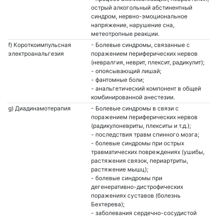
острый алкогольный абстинентный
синдром, нервно-эмоциональное
напряжение, нарушение сна,
метеотропные реакции.
f) Короткоимпульсная
- Болевые синдромы, связанные с
электроанальгезия
поражением периферических нервов
(невралгия, неврит, плексит, радикулит);
- опоясывающий лишай;
- фантомные боли;
- анальгетический компонент в общей
комбинированной анестезии.
g) Диадинамотерапия
- Болевые синдромы в связи с
поражением периферических нервов
(радикулоневриты, плекситы и т.д.);
- последствия травм спинного мозга;
- болевые синдромы при острых
травматических повреждениях (ушибы,
растяжения связок, периартриты,
растяжение мышц);
- болевые синдромы при
дегенеративно-дистрофических
поражениях суставов (болезнь
Бехтерева);
- заболевания сердечно-сосудистой