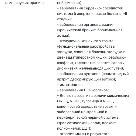
(амплипульстерапия)
нейромиозит);
- заболевания сердечно-сосудистой
системы (гипертоническая болезнь I-II
стадии);
- заболевания органов дыхания
(хронический бронхит, бронхиальная
астма);
- желудочно-кишечного тракта
(функциональные расстройства
желудка, язвенная болезнь желудка и
двенадцатиперстной кишки, рефлюкс-
эзофагит, холецистит, гепатит, запоры,
дискинезия желчевыводящих путей);
- заболевания суставов (ревматоидный
артрит, деформирующий артроз);
- импотенция;
- заболевания ЛОР-органов;
- Вялые парезы и параличи мимических
мышц, мышц туловища и мышц
конечностей вследствие травм и
заболеваний центральной и
периферической нервной системы
(травматический неврит, плексит,
полиомиелит, ДЦП);
- атрофия мышц в результате