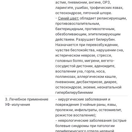
астме, пневмонии, ангине, ОРЗ,
ларингите, ушибах, трофических язвах,
остеохондрозе, пяточной шпоре.
-
Синий цвет:
обладает релаксирующим,
противовоспалительным,
бактерицидным, противоотечным,
обезболивающим, эпителизирующим
действием. Разрушает билирубин.
Назначается при перевозбуждении,
чувстве беспокойства, нарушении сна,
истерическом неврозе, стрессе,
головных болях, мигрени, вегето-
сосудистой дистонии, аденоидите,
воспалении уха, горла, носа,
поллинозах, аллергическом кашле,
пневмонии, дисбактериозе, диарее,
остеохондрозе, экземе, неонатальной
гипербилирубинемии
3. Лечебное применение
- хирургические заболевания и
УФ-излучения
повреждения (гнойные раны, язвы,
пролежни, инфильтраты, остеомиелит,
рожистое воспаление);
- неврологические заболевания (острые
болевые синдромы при патологии
периферического отдела нервной