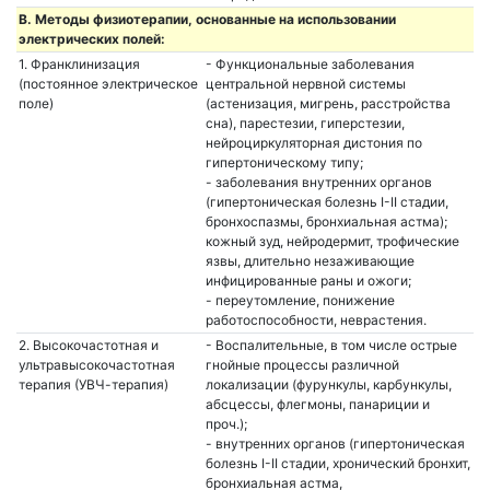
B. Методы физиотерапии, основанные на использовании
электрических полей:
1. Франклинизация
- Функциональные заболевания
(постоянное электрическое
центральной нервной системы
поле)
(астенизация, мигрень, расстройства
сна), парестезии, гиперстезии,
нейроциркуляторная дистония по
гипертоническому типу;
- заболевания внутренних органов
(гипертоническая болезнь I-II стадии,
бронхоспазмы, бронхиальная астма);
кожный зуд, нейродермит, трофические
язвы, длительно незаживающие
инфицированные раны и ожоги;
- переутомление, понижение
работоспособности, неврастения.
2. Высокочастотная и
- Воспалительные, в том числе острые
ультравысокочастотная
гнойные процессы различной
терапия (УВЧ-терапия)
локализации (фурункулы, карбункулы,
абсцессы, флегмоны, панариции и
проч.);
- внутренних органов (гипертоническая
болезнь I-II стадии, хронический бронхит,
бронхиальная астма,