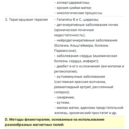
- аллергодерматозы;
- эрозия шейки матки;
- онкологические процессы.
3. Терагерцовая терапия
- Гепатиты B и C, циррозы;
- дегенеративные заболевания почек
(хроническая почечная
недостаточность);
- нейродегенеративные заболевания
(болезнь Альцгеймера, болезнь
Паркинсона);
- заболевания сердца (ишемическая
болезнь сердца, инфаркт);
- диабет и его осложнения (ангиопатии и
ретинопатии);
- аутоиммунные заболевания
(системная красная волчанка,
ревматоидный артрит, рассеянный
склероз);
- ожирение;
- аутизм;
- миома матки, аденома предстательной
железы, хронический простатит и др.
D. Методы физиотерапии, основанные на использовании
разнообразных магнитных полей: