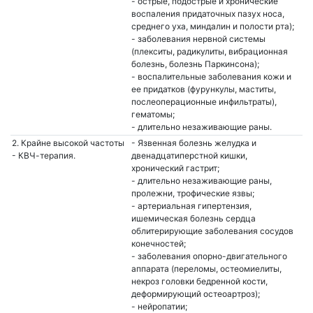
- острые, подострые и хронические
воспаления придаточных пазух носа,
среднего уха, миндалин и полости рта);
- заболевания нервной системы
(плекситы, радикулиты, вибрационная
болезнь, болезнь Паркинсона);
- воспалительные заболевания кожи и
ее придатков (фурункулы, маститы,
послеоперационные инфильтраты),
гематомы;
- длительно незаживающие раны.
2. Крайне высокой частоты
- Язвенная болезнь желудка и
- КВЧ-терапия.
двенадцатиперстной кишки,
хронический гастрит;
- длительно незаживающие раны,
пролежни, трофические язвы;
- артериальная гипертензия,
ишемическая болезнь сердца
облитерирующие заболевания сосудов
конечностей;
- заболевания опорно-двигательного
аппарата (переломы, остеомиелиты,
некроз головки бедренной кости,
деформирующий остеоартроз);
- нейропатии;