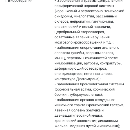
1. Вибротерапия
- Заболевания и травмы центральной и
периферической нервной системы
(корешковый и рефлекторно-тонический
синдромы, миелопатия, рассеянный
склероз, нейропатии, ганглиониты,
спастический и вялый параличи,
церебральный атеросклероз,
остаточные явления нарушения
мозгового кровообращения и т.д.);
- заболевания опорно-двигательного
аппарата (ушибы, разрывы связок,
мышц, переломы конечностей после
иммобилизации, артрозы, контрактуры,
деформирующий остеоартроз,
спондилоартроз, пяточная шпора,
контрактура Дюпюитрена);
- заболевания бронхолегочной системы
(бронхиальная астма, хронический
бронхит, туберкулез легких);
- заболевания органов желудочно-
кишечного тракта (хронический гастрит,
язвенная болезнь желудка и
двенадцатиперстной кишки,
хронический холецистит, дискинезии
желчевыводящих путей и кишечника);