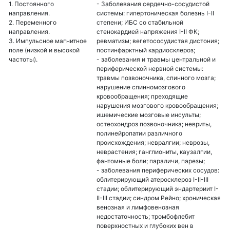
1. Постоянного
- Заболевания сердечно-сосудистой
направления.
системы: гипертоническая болезнь I-II
2. Переменного
степени; ИБС со стабильной
направления.
стенокардией напряжения I-II ФК;
3. Импульсное магнитное
ревматизм; вегетососудистая дистония;
поле (низкой и высокой
постинфарктный кардиосклероз;
частоты).
- заболевания и травмы центральной и
периферической нервной системы:
травмы позвоночника, спинного мозга;
нарушение спинномозгового
кровообращения; преходящие
нарушения мозгового кровообращения;
ишемические мозговые инсульты;
остеохондроз позвоночника; невриты,
полинейропатии различного
происхождения; невралгии; неврозы,
неврастения; ганглиониты, каузалгии,
фантомные боли; параличи, парезы;
- заболевания периферических сосудов:
облитерирующий атеросклероз I-II-III
стадии; облитерирующий эндартериит I-
II-III стадии; синдром Рейно; хроническая
венозная и лимфовенозная
недостаточность; тромбофлебит
поверхностных и глубоких вен в