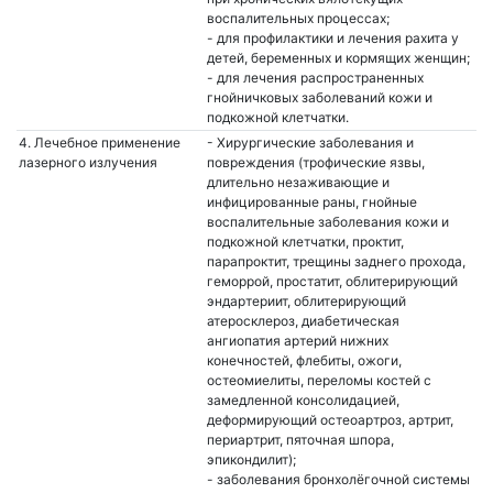
воспалительных процессах;
- для профилактики и лечения рахита у
детей, беременных и кормящих женщин;
- для лечения распространенных
гнойничковых заболеваний кожи и
подкожной клетчатки.
4. Лечебное применение
- Хирургические заболевания и
лазерного излучения
повреждения (трофические язвы,
длительно незаживающие и
инфицированные раны, гнойные
воспалительные заболевания кожи и
подкожной клетчатки, проктит,
парапроктит, трещины заднего прохода,
геморрой, простатит, облитерирующий
эндартериит, облитерирующий
атеросклероз, диабетическая
ангиопатия артерий нижних
конечностей, флебиты, ожоги,
остеомиелиты, переломы костей с
замедленной консолидацией,
деформирующий остеоартроз, артрит,
периартрит, пяточная шпора,
эпикондилит);
- заболевания бронхолёгочной системы