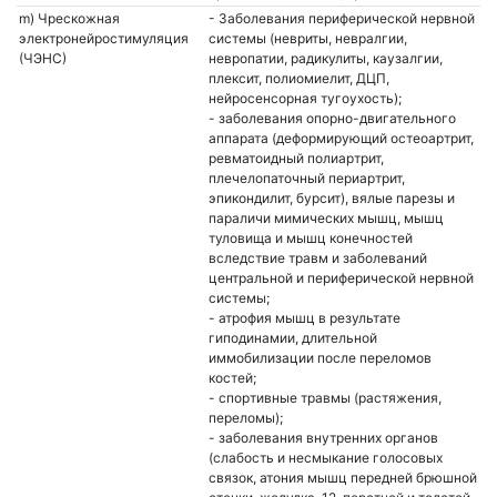
m) Чрескожная
- Заболевания периферической нервной
электронейростимуляция
системы (невриты, невралгии,
(ЧЭНС)
невропатии, радикулиты, каузалгии,
плексит, полиомиелит, ДЦП,
нейросенсорная тугоухость);
- заболевания опорно-двигательного
аппарата (деформирующий остеоартрит,
ревматоидный полиартрит,
плечелопаточный периартрит,
эпикондилит, бурсит), вялые парезы и
параличи мимических мышц, мышц
туловища и мышц конечностей
вследствие травм и заболеваний
центральной и периферической нервной
системы;
- атрофия мышц в результате
гиподинамии, длительной
иммобилизации после переломов
костей;
- спортивные травмы (растяжения,
переломы);
- заболевания внутренних органов
(слабость и несмыкание голосовых
связок, атония мышц передней брюшной