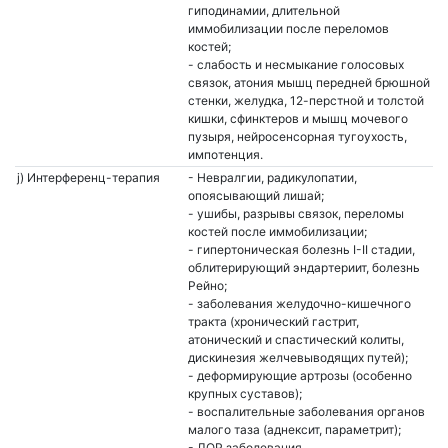
гиподинамии, длительной
иммобилизации после переломов
костей;
- слабость и несмыкание голосовых
связок, атония мышц передней брюшной
стенки, желудка, 12-перстной и толстой
кишки, сфинктеров и мышц мочевого
пузыря, нейросенсорная тугоухость,
импотенция.
j) Интерференц-терапия
- Невралгии, радикулопатии,
опоясывающий лишай;
- ушибы, разрывы связок, переломы
костей после иммобилизации;
- гипертоническая болезнь I-II стадии,
облитерирующий эндартериит, болезнь
Рейно;
- заболевания желудочно-кишечного
тракта (хронический гастрит,
атонический и спастический колиты,
дискинезия желчевыводящих путей);
- деформирующие артрозы (особенно
крупных суставов);
- воспалительные заболевания органов
малого таза (аднексит, параметрит);
- ЛОР заболевания.