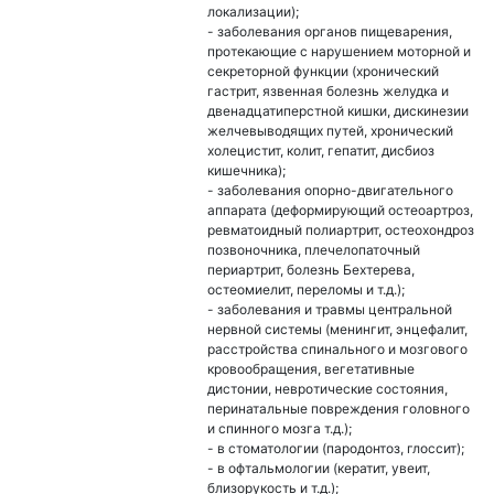
локализации);
- заболевания органов пищеварения,
протекающие с нарушением моторной и
секреторной функции (хронический
гастрит, язвенная болезнь желудка и
двенадцатиперстной кишки, дискинезии
желчевыводящих путей, хронический
холецистит, колит, гепатит, дисбиоз
кишечника);
- заболевания опорно-двигательного
аппарата (деформирующий остеоартроз,
ревматоидный полиартрит, остеохондроз
позвоночника, плечелопаточный
периартрит, болезнь Бехтерева,
остеомиелит, переломы и т.д.);
- заболевания и травмы центральной
нервной системы (менингит, энцефалит,
расстройства спинального и мозгового
кровообращения, вегетативные
дистонии, невротические состояния,
перинатальные повреждения головного
и спинного мозга т.д.);
- в стоматологии (пародонтоз, глоссит);
- в офтальмологии (кератит, увеит,
близорукость и т.д.);