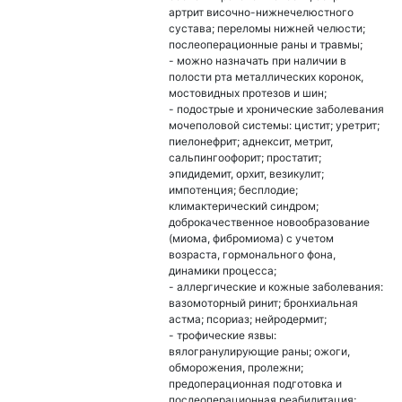
артрит височно-нижнечелюстного
сустава; переломы нижней челюсти;
послеоперационные раны и травмы;
- можно назначать при наличии в
полости рта металлических коронок,
мостовидных протезов и шин;
- подострые и хронические заболевания
мочеполовой системы: цистит; уретрит;
пиелонефрит; аднексит, метрит,
сальпингоофорит; простатит;
эпидидемит, орхит, везикулит;
импотенция; бесплодие;
климактерический синдром;
доброкачественное новообразование
(миома, фибромиома) с учетом
возраста, гормонального фона,
динамики процесса;
- аллергические и кожные заболевания:
вазомоторный ринит; бронхиальная
астма; псориаз; нейродермит;
- трофические язвы:
вялогранулирующие раны; ожоги,
обморожения, пролежни;
предоперационная подготовка и
послеоперационная реабилитация;