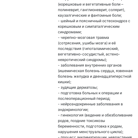
(корешковые и вегетативные боли –
полиневрит, ганглионеврит, солярит),
каузалгические и фантомные боли;
- шейный и поясничный остеохондроз с
корешковым и симпаталгическим
синдромами;
- черепно-мозговая травма
(сотрясения, ушибы мозга) и её
последствия (гипоталамический,
вегетативно-сосудистый, астено-
невротический синдромы);
- заболевания внутренних органов
(ишемическая болезнь сердца, язвенная
болезнь желудка и двенадцатиперстной
кишки);
- зудящие дерматозы;
- подготовка больных к операции и
послеоперационный период;
- нейроэндокринные заболевания в
эндокринологии;
- гинекология (ведение и обезболивание
родов, поздние токсикозы
беременности, подготовка к родам,
нарушения менструального цикла);
- процесс акклиматизации, неврастения,