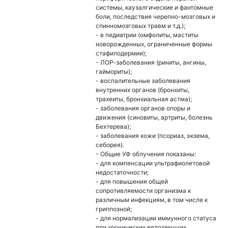
системы, каузалгические и фантомные
боли, последствия черепно-мозговых и
спинномозговых травм и т.д.);
- в педиатрии (омфолиты, маститы
новорожденных, ограниченные формы
стафилодермии);
- ЛОР-заболевания (риниты, ангины,
гаймориты);
- воспалительные заболевания
внутренних органов (бронхиты,
трахеиты, бронхиальная астма);
- заболевания органов опоры и
движения (синовиты, артриты, болезнь
Бехтерева);
- заболевания кожи (псориаз, экзема,
себорея).
- Общие УФ облучения показаны:
- для компенсации ультрафиолетовой
недостаточности;
- для повышения общей
сопротивляемости организма к
различным инфекциям, в том числе к
гриппозной;
- для нормализации иммунного статуса
при хронических вялотекущих