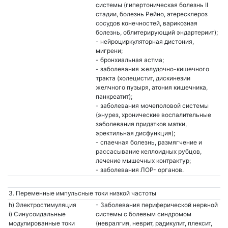
системы (гипертоническая болезнь II
стадии, болезнь Рейно, атересклероз
сосудов конечностей, варикозная
болезнь, облитерирующий эндартериит);
- нейроциркуляторная дистония,
мигрени;
- бронхиальная астма;
- заболевания желудочно-кишечного
тракта (холецистит, дискинезии
желчного пузыря, атония кишечника,
панкреатит);
- заболевания мочеполовой системы
(энурез, хронические воспалительные
заболевания придатков матки,
эректильная дисфункция);
- спаечная болезнь, размягчение и
рассасывание келлоидных рубцов,
лечение мышечных контрактур;
- заболевания ЛОР- органов.
3. Переменные импульсные токи низкой частоты
h) Электростимуляция
- Заболевания периферической нервной
i) Синусоидальные
системы с болевым синдромом
модулированные токи
(невралгия, неврит, радикулит, плексит,