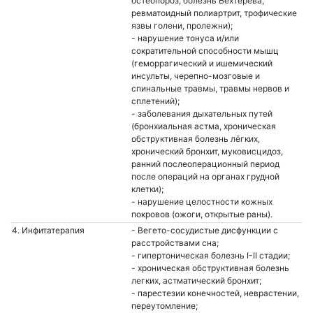
остеопороз, болезнь Бехтерева,
ревматоидный полиартрит, трофические
язвы голени, пролежни);
- нарушение тонуса и/или
сократительной способности мышц
(геморрагический и ишемический
инсульты, черепно-мозговые и
спинальные травмы, травмы нервов и
сплетений);
- заболевания дыхательных путей
(бронхиальная астма, хроническая
обструктивная болезнь лёгких,
хронический бронхит, муковисцидоз,
ранний послеоперационный период
после операций на органах грудной
клетки);
- нарушение целостности кожных
покровов (ожоги, открытые раны).
4. Инфитатерапия
- Вегето-сосудистые дисфункции с
расстройствами сна;
- гипертоническая болезнь I-II стадии;
- хроническая обструктивная болезнь
легких, астматический бронхит;
- парестезии конечностей, неврастении,
переутомление;