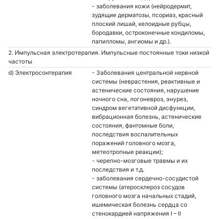
- заболевания кожи (нейродермит,
зудящие дерматозы, псориаз, красный
плоский лишай, келоидные рубцы,
бородавки, остроконечные кондиломы,
папилломы, ангиомы и др.).
2. Импульсная электротерапия. Импульсные постоянные токи низкой
частоты
d) Электросонтерапия
- Заболевания центральной нервной
системы (неврастения, реактивные и
астенические состояния, нарушение
ночного сна, логоневроз, энурез,
синдром вегетативной дисфункции,
вибрационная болезнь, астенические
состояния, фантомные боли,
последствия воспалительных
поражений головного мозга,
метеотропные реакции);
- черепно-мозговые травмы и их
последствия и т.д.
- заболевания сердечно-сосудистой
системы (атеросклероз сосудов
головного мозга начальных стадий,
ишемическая болезнь сердца со
стенокардией напряжения I – II