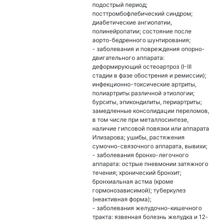
подострый период;
посттромбофлебический синдром;
диабетические ангиопатии,
полинейропатии; состояние после
аорто-бедренного шунтирования;
- заболевания и повреждения опорно-
двигательного аппарата:
деформирующий остеоартроз (I-III
стадии в фазе обострения и ремиссии);
инфекционно-токсические артриты,
полиартриты различной этиологии;
бурситы, эпикондилиты, периартриты;
замедленные консолидации переломов,
в том числе при металлосинтезе,
наличие гипсовой повязки или аппарата
Илизарова; ушибы, растяжения
сумочно-связочного аппарата, вывихи;
- заболевания бронхо-легочного
аппарата: острые пневмонии затяжного
течения; хронический бронхит;
бронхиальная астма (кроме
гормонозависимой); туберкулез
(неактивная форма);
- заболевания желудочно-кишечного
тракта: язвенная болезнь желудка и 12-