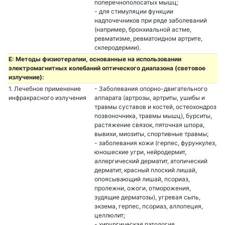
поперечнополосатых мышц;
- для стимуляции функции
надпочечников при ряде заболеваний
(например, бронхиальной астме,
ревматизме, ревматоидном артрите,
склеродермии).
E: Методы физиотерапии, основанные на использовании
электромагнитных колебаний оптического диапазона (световое
излучение):
1. Лечебное применение
- Заболевания опорно-двигательного
инфракрасного излучения
аппарата (артрозы, артриты, ушибы и
травмы суставов и костей, остеохондроз
позвоночника, травмы мышц), бурситы,
растяжение связок, пяточная шпора,
вывихи, миозиты, спортивные травмы;
- заболевания кожи (герпес, фурункулез,
юношеские угри, нейродермит,
аллергический дерматит, атопический
дерматит, красный плоский лишай,
опоясывающий лишай, псориаз,
пролежни, ожоги, отморожения,
зудящие дерматозы), угревая сыпь,
экзема, герпес, псориаз, аллопеция,
целлюлит;
- хирургическая патология