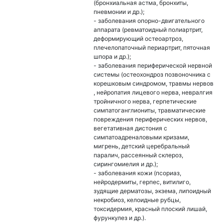
(бронхиальная астма, бронхиты,
пневмонии и др.);
- заболевания опорно-двигательного
аппарата (ревматоидный полиартрит,
деформирующий остеоартроз,
плечелопаточный периартрит, пяточная
шпора и др.);
- заболевания периферической нервной
системы (остеохондроз позвоночника с
корешковым синдромом, травмы нервов
, нейропатия лицевого нерва, невралгия
тройничного нерва, герпетические
симпатоганглиониты, травматические
повреждения периферических нервов,
вегетативная дистония с
симпатоадреналовыми кризами,
мигрень, детский церебральный
паралич, рассеянный склероз,
сирингомиелия и др.);
- заболевания кожи (псориаз,
нейродермиты, герпес, витилиго,
зудящие дерматозы, экзема, липоидный
некробиоз, келоидные рубцы,
токсидермия, красный плоский лишай,
фурункулез и др.).