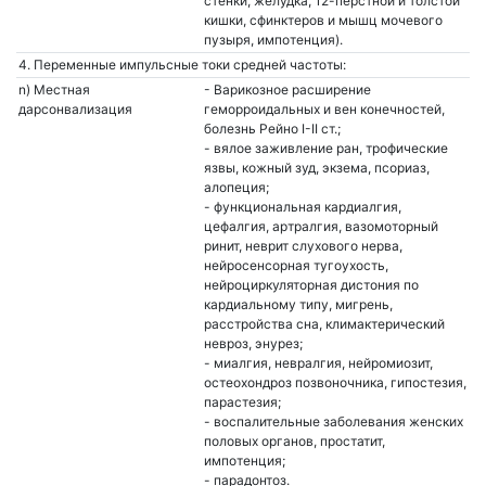
стенки, желудка, 12-перстной и толстой
кишки, сфинктеров и мышц мочевого
пузыря, импотенция).
4. Переменные импульсные токи средней частоты:
n) Местная
- Варикозное расширение
дарсонвализация
геморроидальных и вен конечностей,
болезнь Рейно I-II ст.;
- вялое заживление ран, трофические
язвы, кожный зуд, экзема, псориаз,
алопеция;
- функциональная кардиалгия,
цефалгия, артралгия, вазомоторный
ринит, неврит слухового нерва,
нейросенсорная тугоухость,
нейроциркуляторная дистония по
кардиальному типу, мигрень,
расстройства сна, климактерический
невроз, энурез;
- миалгия, невралгия, нейромиозит,
остеохондроз позвоночника, гипостезия,
парастезия;
- воспалительные заболевания женских
половых органов, простатит,
импотенция;
- парадонтоз.