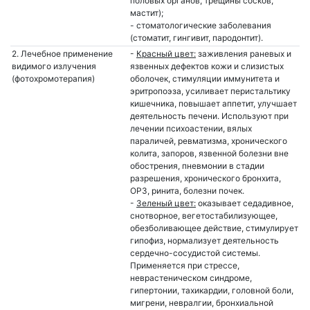
половых органов, трещины сосков,
мастит);
- стоматологические заболевания
(стоматит, гингивит, пародонтит).
2. Лечебное применение
-
Красный цвет:
заживления раневых и
видимого излучения
язвенных дефектов кожи и слизистых
(фотохромотерапия)
оболочек, стимуляции иммунитета и
эритропоэза, усиливает перистальтику
кишечника, повышает аппетит, улучшает
деятельность печени. Используют при
лечении психоастении, вялых
параличей, ревматизма, хронического
колита, запоров, язвенной болезни вне
обострения, пневмонии в стадии
разрешения, хронического бронхита,
ОРЗ, ринита, болезни почек.
-
Зеленый цвет:
оказывает седадивное,
снотворное, вегетостабилизующее,
обезболивающее действие, стимулирует
гипофиз, нормализует деятельность
сердечно-сосудистой системы.
Применяется при стрессе,
неврастеническом синдроме,
гипертонии, тахикардии, головной боли,
мигрени, невралгии, бронхиальной