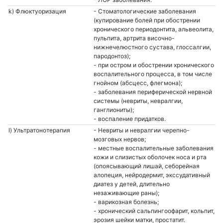
k) Флюктуоризация
- Стоматологические заболевания
(купирование болей при обострении
хронического периодонтита, альвеолита,
пульпита, артрита височно-
нижнечелюстного сустава, глоссалгии,
пародонтоз);
- при остром и обострении хронического
воспалительного процесса, в том числе
гнойном (абсцесс, флегмона);
- заболевания периферической нервной
системы (невриты, невралгии,
ганглиониты);
- воспаление придатков.
l) Ультратонотерапия
- Невриты и невралгии черепно-
мозговых нервов;
- местные воспалительные заболевания
кожи и слизистых оболочек носа и рта
(опоясывающий лишай, себорейная
алопеция, нейродермит, экссудативный
диатез у детей, длительно
незаживающие раны);
- варикозная болезнь;
- хронический сальпингоофарит, кольпит,
эрозия шейки матки, простатит.