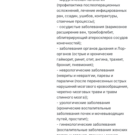
(профилактика послеоперационных
осложнений, лечение инфицированных
ран, ссадин, ушибов, контрактуры,
спаечные процессы);
- сосудистые заболевания (варикозное
расширение вен, тромбофлебит,
облитерирующий атеросклероз сосудов
конечностей);
- заболевания органов дыхания и Лор-
органов (острые и хронические
гайморит, ринит, отит, ангина, трахеит,
бронхит, пневмония);
- неврологические заболевания
(невриты и невралгии, парезы и
параличи (после перенесенных острых
нарушений мозгового кровообращения,
черепно-мозговых травм и травм
спинного мозга));
- урологические заболевания
(хронические воспалительные
заболевания почек и мочевыводящих
путей, простатит);
- гинекологические заболевания
(воспалительные заболевания женских