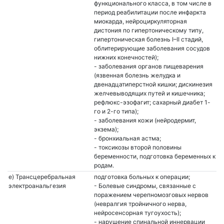
функционального класса, в том числе в
период реабилитации после инфаркта
миокарда, нейроциркуляторная
дистония по гипертоническому типу,
гипертоническая болезнь I–II стадий,
облитерирующие заболевания сосудов
нижних конечностей);
- заболевания органов пищеварения
(язвенная болезнь желудка и
двенадцатиперстной кишки; дискинезия
желчевыводящих путей и кишечника;
рефлюкс-эзофагит; сахарный диабет 1-
го и 2-го типа);
- заболевания кожи (нейродермит,
экзема);
- бронхиальная астма;
- токсикозы второй половины
беременности, подготовка беременных к
родам.
e) Трансцеребральная
подготовка больных к операции;
электроанальгезия
- Болевые синдромы, связанные с
поражением черепномозговых нервов
(невралгия тройничного нерва,
нейросенсорная тугоухость);
- нарушение спинальной иннервации