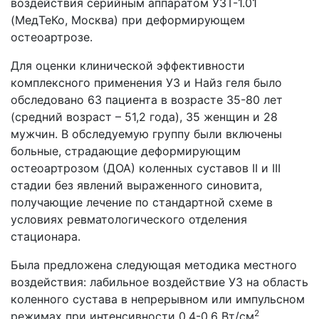
воздействия серийным аппаратом УЗТ-1.01
(МедТеКо, Москва) при деформирующем
остеоартрозе.
Для оценки клинической эффективности
комплексного применения УЗ и Найз геля было
обследовано 63 пациента в возрасте 35-80 лет
(средний возраст – 51,2 года), 35 женщин и 28
мужчин. В обследуемую группу были включены
больные, страдающие деформирующим
остеоартрозом (ДОА) коленных суставов II и III
стадии без явлений выраженного синовита,
получающие лечение по стандартной схеме в
условиях ревматологического отделения
стационара.
Была предложена следующая методика местного
воздействия: лабильное воздействие УЗ на область
коленного сустава в непрерывном или импульсном
2
режимах при интенсивности 0,4-0,6 Вт/см
,