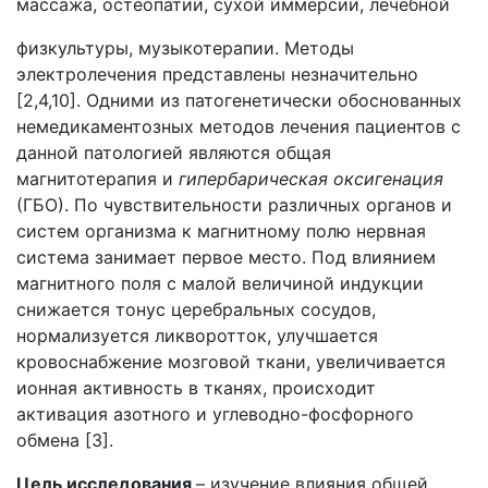
массажа, остеопатии, сухой иммерсии, лечебной
физкультуры, музыкотерапии. Методы
электролечения представлены незначительно
[2,4,10]. Одними из патогенетически обоснованных
немедикаментозных методов лечения пациентов с
данной патологией являются общая
магнитотерапия и
гипербарическая
оксигенация
(ГБО). По чувствительности различных органов и
систем организма к магнитному полю нервная
система занимает первое место. Под влиянием
магнитного поля с малой величиной индукции
снижается тонус церебральных сосудов,
нормализуется ликворотток, улучшается
кровоснабжение мозговой ткани, увеличивается
ионная активность в тканях, происходит
активация азотного и углеводно-фосфорного
обмена [3].
Цель исследования
– изучение влияния общей