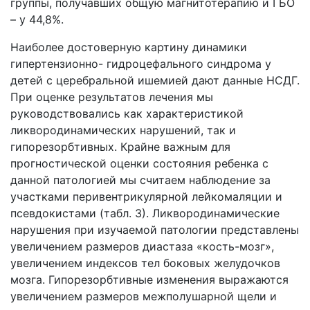
группы, получавших общую магнитотерапию и ГБО
– у 44,8%.
Наиболее достоверную картину динамики
гипертензионно- гидроцефального синдрома у
детей с церебральной ишемией дают данные НСДГ.
При оценке результатов лечения мы
руководствовались как характеристикой
ликвородинамических нарушений, так и
гипорезорбтивных. Крайне важным для
прогностической оценки состояния ребенка с
данной патологией мы считаем наблюдение за
участками перивентрикулярной лейкомаляции и
псевдокистами (табл. 3). Ликвородинамические
нарушения при изучаемой патологии представлены
увеличением размеров диастаза «кость-мозг»,
увеличением индексов тел боковых желудочков
мозга. Гипорезорбтивные изменения выражаются
увеличением размеров межполушарной щели и