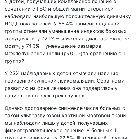
У детей, получавших комплексное лечение в
сочетании с ГБО и общей магнитотерапией,
наблюдали наибольшую положительную динамику
НСДГ показателей. У 65,4% пациентов данной
группы отмечали уменьшение индексов боковых
желудочков, у 72,1% – снижение диастаза «кость-
мозг», у 74,3% – уменьшение размеров
межполушарной щели (p<0,05)по сравнению с 1
группой.
У 23% наблюдаемых детей отмечали наличие
перивентрикулярной лейкомаляции. Обратному
развитию на фоне лечения она подверглась у
пациентов во всех трех группах.
Однако достоверное снижение числа больных с
такой ультразвуковой картиной мозговой ткани
мы наблюдали лишь у детей, получавших
физиотерапевтическое лечение. У больных II
группы сравнения – у 22,5%, III, основной, группы –