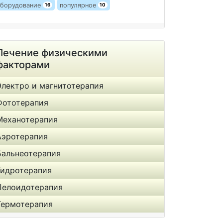
борудование
популярное
16
10
Лечение физическими
факторами
Электро и магнитотерапия
Фототерапия
Механотерапия
Аэротерапия
Бальнеотерапия
Гидротерапия
Пелоидотерапия
Термотерапия