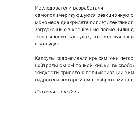
Исследователи разработали
самополимеризующуюся реакционную с
мономера диакрилата полиэтиленгликоля
загруженных в крошечные полые цилин
желатиновых капсулах, снабженных защ
в желудке.
Капсулы скармливали крысам, они легко
нейтральном pH тонкой кишки, высвобо
жидкости привело к полимеризации хим
гидрогеля, который смог забрать микр
Источник: med2.ru