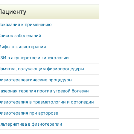
Пациенту
Показания к применению
Список заболеваний
Мифы о физиотерапии
ЗИ в акушерстве и гинекологии
Памятка, получающим физиопроцедуры
Физиотерапеатические процедуры
азерная терапия против угревой болезни
Физиотерапия в травматологии и ортопедии
Физиотерапия при арторозе
льтернатива в физиотерапии