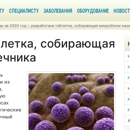
ТУ
СПЕЦИАЛИСТУ
ЗАБОЛЕВАНИЯ
ОБОРУДОВАНИЕ
НОВОСТ
ы за 2020 год
разработана таблетка, собирающая микробиом киш
блетка, собирающая
ечника
Н
ть
Н
и из
,
Н
ную
Н
ысах
огические
ечный
А