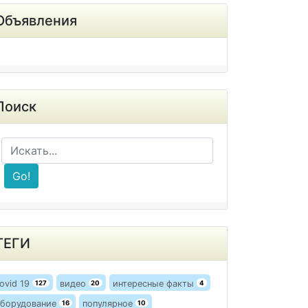
Объявления
Поиск
Go!
ТЕГИ
ovid 19
видео
интересные факты
127
20
4
борудование
популярное
16
10