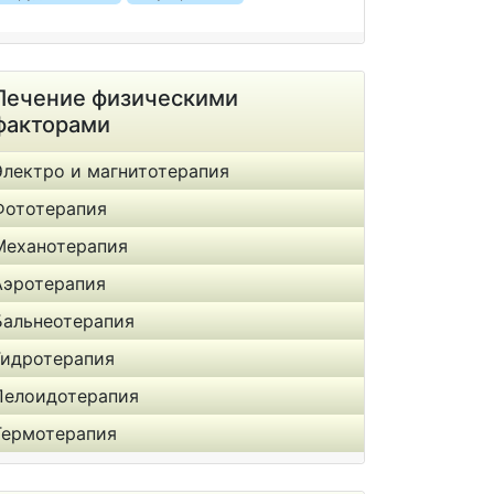
Лечение физическими
факторами
Электро и магнитотерапия
Фототерапия
Механотерапия
Аэротерапия
Бальнеотерапия
Гидротерапия
Пелоидотерапия
Термотерапия