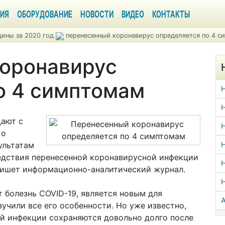
ИЯ
ОБОРУДОВАНИЕ
НОВОСТИ
ВИДЕО
КОНТАКТЫ
ины за 2020 год
перенесенный коронавирус определяется по 4 
оронавирус
о 4 симптомам
Н
дают с
Н
 о
ультатам
Н
ледствия перенесенной коронавирусной инфекции
Н
 пишет информационно-аналитический журнал.
 болезнь COVID-19, является новым для
А
зучили все его особенности. Но уже известно,
ой инфекции сохраняются довольно долго после