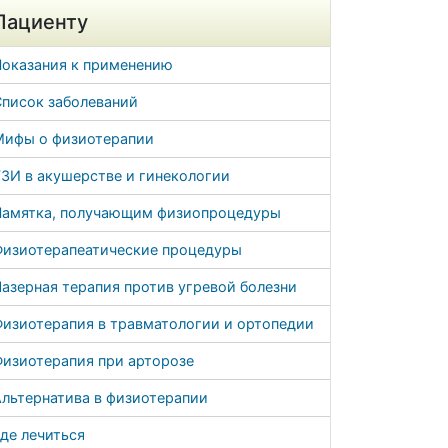
Пациенту
Показания к применению
Список заболеваний
Мифы о физиотерапии
ЗИ в акушерстве и гинекологии
Памятка, получающим физиопроцедуры
Физиотерапеатические процедуры
азерная терапия против угревой болезни
Физиотерапия в травматологии и ортопедии
Физиотерапия при арторозе
льтернатива в физиотерапии
де лечиться