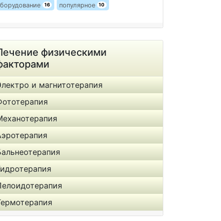
борудование
популярное
16
10
Лечение физическими
факторами
Электро и магнитотерапия
Фототерапия
Механотерапия
Аэротерапия
Бальнеотерапия
Гидротерапия
Пелоидотерапия
Термотерапия