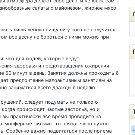
я атмосфера делают свое дело, и человек сам
разнообразные салаты с майонезом, жирное мясо
лять лишь легкую пищу ни у кого не получится,
том все весну не бороться с ними можно при
и, что для людей, которые ведут
нения здоровья и предотвращения ожирения
е 50 минут в день. Занятия должны проходить 6
тдает предпочтение малоактивным занятиям на
чно заниматься всего дважды в неделю.
рушений, следует подумать не только о
 когда происходят частые застолья, но и
и вы практически все время проводите на
 атмосферные фильмы, то обязательно нужно
c
ть. Особенно важно подвигаться после приема