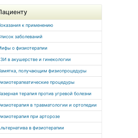
Пациенту
Показания к применению
Список заболеваний
Мифы о физиотерапии
ЗИ в акушерстве и гинекологии
Памятка, получающим физиопроцедуры
Физиотерапеатические процедуры
азерная терапия против угревой болезни
Физиотерапия в травматологии и ортопедии
Физиотерапия при арторозе
льтернатива в физиотерапии