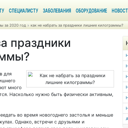
ТУ
СПЕЦИАЛИСТУ
ЗАБОЛЕВАНИЯ
ОБОРУДОВАНИЕ
НОВОСТ
ы за 2020 год
как не набрать за праздники лишние килограммы?
за праздники
аммы?
Н
в для
Н
лишнего
яют много
Н
тся. Насколько нужно быть физически активным,
Н
еедать во время новогоднего застолья и меньше
А
улах. Однако, встречи с друзьями и