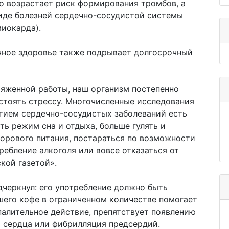
но возрастает риск формирования тромбов, а
виде болезней сердечно-сосудистой системы
иокарда).
чное здоровье также подрывает долгосрочный
ряженной работы, наш организм постепенно
стоять стрессу. Многочисленные исследования
тием сердечно-сосудистых заболеваний есть
ть режим сна и отдыха, больше гулять и
орового питания, постараться по возможности
требление алкоголя или вовсе отказаться от
ской газетой».
дчеркнул: его употребление должно быть
его кофе в ограниченном количестве помогает
палительное действие, препятствует появлению
 сердца или фибрилляция предсердий.