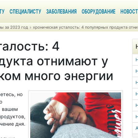
ТУ
СПЕЦИАЛИСТУ
ЗАБОЛЕВАНИЯ
ОБОРУДОВАНИЕ
НОВОСТ
ы за 2023 год
хроническая усталость: 4 популярных продукта отн
алость: 4
дукта отнимают у
ком много энергии
Н
Н
етесь, но
Н
о
Н
в вашем
продуктов,
чение дня.
А