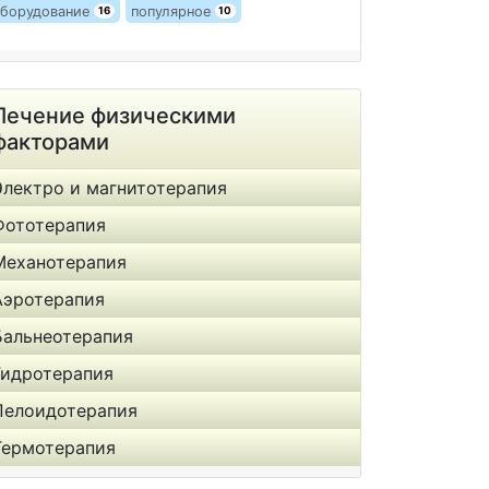
борудование
популярное
16
10
Лечение физическими
факторами
Электро и магнитотерапия
Фототерапия
Механотерапия
Аэротерапия
Бальнеотерапия
Гидротерапия
Пелоидотерапия
Термотерапия