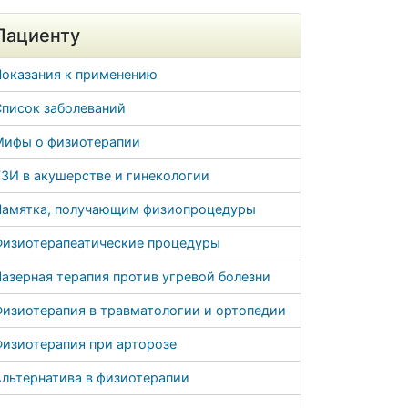
Пациенту
Показания к применению
Список заболеваний
Мифы о физиотерапии
ЗИ в акушерстве и гинекологии
Памятка, получающим физиопроцедуры
Физиотерапеатические процедуры
азерная терапия против угревой болезни
Физиотерапия в травматологии и ортопедии
Физиотерапия при арторозе
льтернатива в физиотерапии