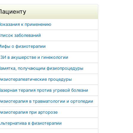
Пациенту
Показания к применению
Список заболеваний
Мифы о физиотерапии
ЗИ в акушерстве и гинекологии
Памятка, получающим физиопроцедуры
Физиотерапеатические процедуры
азерная терапия против угревой болезни
Физиотерапия в травматологии и ортопедии
Физиотерапия при арторозе
льтернатива в физиотерапии