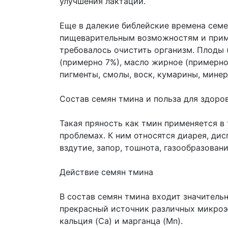
улучшения лактации.
Еще в далекие библейские времена семе
пищеварительным возможностям и приме
требовалось очистить организм. Плоды 
(примерно 7%), масло жирное (примерно
пигменты, смолы, воск, кумарины, мине
Состав семян тмина и польза для здоро
Такая пряность как тмин применяется в
проблемах. К ним относятся диарея, дис
вздутие, запор, тошнота, газообразовани
Действие семян тмина
В состав семян тмина входит значительн
прекрасный источник различных микроэлем
кальция (Ca) и марганца (Mn).