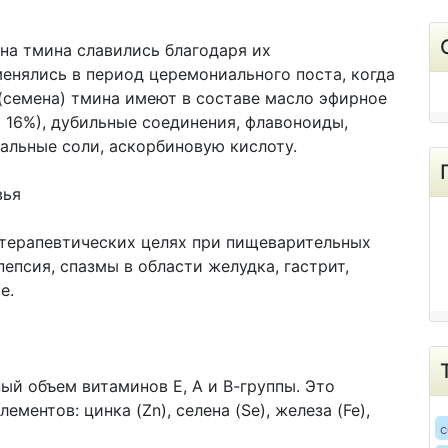
на тмина славились благодаря их
нялись в период церемониального поста, когда
(семена) тмина имеют в составе масло эфирное
 16%), дубильные соединения, флавоноиды,
ральные соли, аскорбиновую кислоту.
вья
 терапевтических целях при пищеварительных
пепсия, спазмы в области желудка, гастрит,
е.
ый объем витаминов Е, А и В-группы. Это
ентов: цинка (Zn), селена (Se), железа (Fe),
c