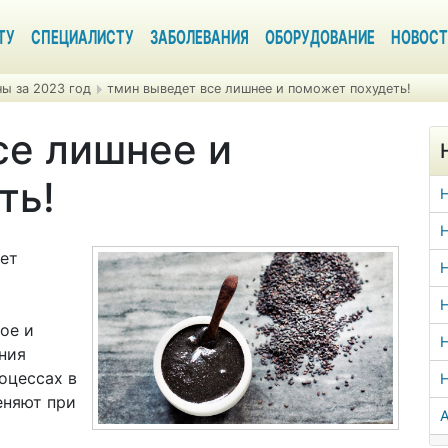
ТУ
СПЕЦИАЛИСТУ
ЗАБОЛЕВАНИЯ
ОБОРУДОВАНИЕ
НОВОСТ
ы за 2023 год
тмин выведет все лишнее и поможет похудеть!
се лишнее и
ть!
Н
яет
Н
Н
ое и
Н
ния
оцессах в
еняют при
А