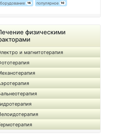
борудование
популярное
16
10
Лечение физическими
факторами
Электро и магнитотерапия
Фототерапия
Механотерапия
Аэротерапия
Бальнеотерапия
Гидротерапия
Пелоидотерапия
Термотерапия