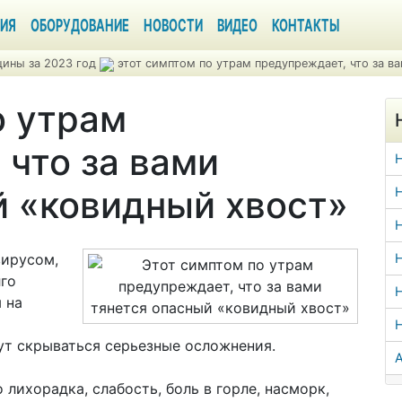
ИЯ
ОБОРУДОВАНИЕ
НОВОСТИ
ВИДЕО
КОНТАКТЫ
ины за 2023 год
этот симптом по утрам предупреждает, что за в
о утрам
 что за вами
й «ковидный хвост»
Н
Н
вирусом,
Н
лго
Н
 на
т скрываться серьезные осложнения.
А
лихорадка, слабость, боль в горле, насморк,