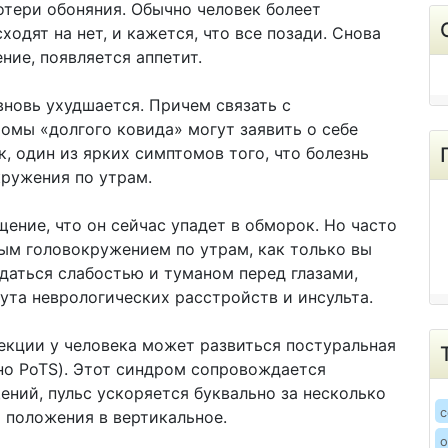
отери обоняния. Обычно человек болеет
одят на нет, и кажется, что все позади. Снова
ние, появляется аппетит.
вновь ухудшается. Причем связать с
томы «долгого ковида» могут заявить о себе
к, один из ярких симптомов того, что болезнь
кружения по утрам.
ение, что он сейчас упадет в обморок. Но часто
ым головокружением по утрам, как только вы
даться слабостью и туманом перед глазами,
ута неврологических расстройств и инсульта.
фекции у человека может развиться постуральная
но PoTS). Этот синдром сопровождается
ний, пульс ускоряется буквально за несколько
c
о положения в вертикальное.
о