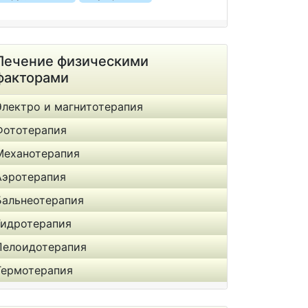
Лечение физическими
факторами
Электро и магнитотерапия
Фототерапия
Механотерапия
Аэротерапия
Бальнеотерапия
Гидротерапия
Пелоидотерапия
Термотерапия