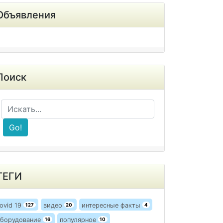
Объявления
Поиск
Go!
ТЕГИ
ovid 19
видео
интересные факты
127
20
4
борудование
популярное
16
10