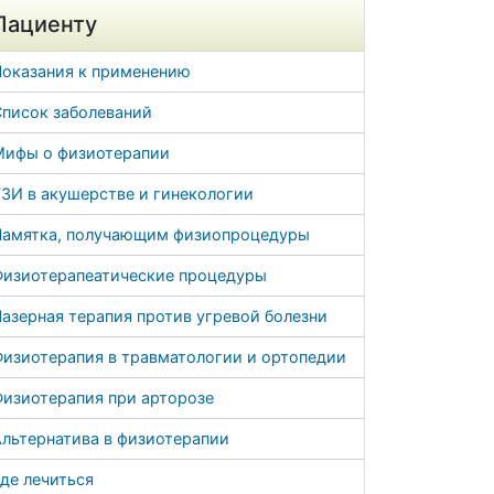
Пациенту
Показания к применению
Список заболеваний
Мифы о физиотерапии
ЗИ в акушерстве и гинекологии
Памятка, получающим физиопроцедуры
Физиотерапеатические процедуры
азерная терапия против угревой болезни
Физиотерапия в травматологии и ортопедии
Физиотерапия при арторозе
льтернатива в физиотерапии
де лечиться