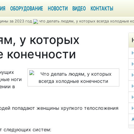
ИЯ
ОБОРУДОВАНИЕ
НОВОСТИ
ВИДЕО
КОНТАКТЫ
ины за 2023 год
что делать людям, у которых всегда холодные к
ям, у которых
е конечности
Н
знущих
Н
дные ноги
ении в
Н
Н
людей попадают женщины хрупкого телосложения
А
от следующих систем: