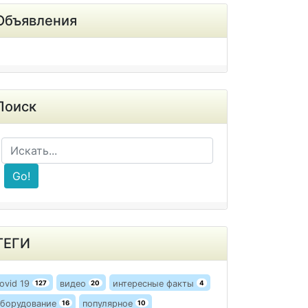
Объявления
Поиск
Go!
ТЕГИ
ovid 19
видео
интересные факты
127
20
4
борудование
популярное
16
10