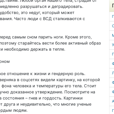
дствиям. Любой орган нашего тела, страдая от
медленно разрушаться и деградировать.
удобство, это недуг, который может
вания. Часто люди с ВСД сталкиваются с
перед самым сном парить ноги. Кроме этого,
поэтому старайтесь вести более активный образ
У
ти необходимо держать в тепле.
фоном
Л
ое отношение к жизни и гендерную роль.
верняка в соцсетях видели картинку, на которой
фона человека и температуры его тела. Стоит
научно доказанное утверждение. Посмотрите на
 состояния – гнев и гордость. Картинки
А
т друга и неудивительно, что многие ученые
гордым людям.
Г