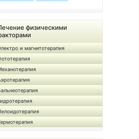
Лечение физическими
факторами
Электро и магнитотерапия
Фототерапия
Механотерапия
Аэротерапия
Бальнеотерапия
Гидротерапия
Пелоидотерапия
Термотерапия