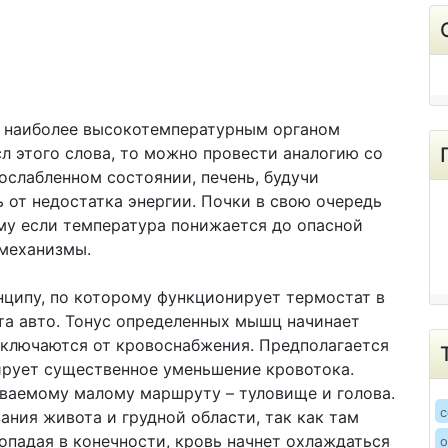
то наиболее высокотемпературным органом
л этого слова, то можно провести аналогию со
 ослабленном состоянии, печень, будучи
 от недостатка энергии. Почки в свою очередь
му если температура понижается до опасной
 механизмы.
нципу, по которому функционирует термостат в
та авто. Тонус определенных мышц начинает
отключаются от кровоснабжения. Предполагается
ирует существенное уменьшение кровотока.
ываемому малому маршруту – туловище и голова.
c
вания живота и грудной области, так как там
опадая в конечности, кровь начнет охлаждаться
о