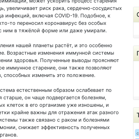
криминации, может ускорить процесс старения
дь, увеличивает риск рака, сердечно-сосудистых
да инфекций, включая COVID-19. Подобное, к
 кто-то переносил коронавирус без особых
 с ним в тяжёлой форме или даже умирали.
ения нашей планеты растёт, и это особенно
ние. Возрастные изменения иммунной системы
шении здоровья. Полученные выводы проясняют
ое иммунное старение, они также позволяют
, способных изменить это положение.
истема естественным образом ослабевает по
я старше, он чаще подвергается болезням,
х клеток в его организме уже изношены, и
етки крайне важны для отражения атак разного
истемы также связано с раком и болезнями
вмонии, снижает эффективность полученных
c
рганов.