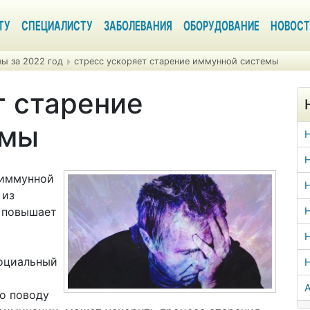
ТУ
СПЕЦИАЛИСТУ
ЗАБОЛЕВАНИЯ
ОБОРУДОВАНИЕ
НОВОСТ
ы за 2022 год
стресс ускоряет старение иммунной системы
т старение
емы
Н
 иммунной
Н
 из
 повышает
Н
Н
социальный
А
о поводу