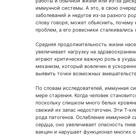
работы и обычной жизни или из-за дис
иммунной системы. А это, в свою очере
заболеваний и недугов из-за разного ро
слову говоря, может объяснить, почему
проблем, а его ровесники сталкивались
Средняя продолжительность жизни насел
увеличивает нагрузку на здравоохране
играют критически важную роль в ухуд
механизм, который вовлечен в ускоренн
выявить точки возможных вмешательств
По словам исследователей, иммунная с
мере старения. Когда человек становитс
поскольку слишком много белых кровяны
свежий их запас недостаточен. Эти Т-кл
рода патогенов. Ослабление иммунной с
сердца, оно увеличивает опасность пне
вакцин и нарушает функционал многих о