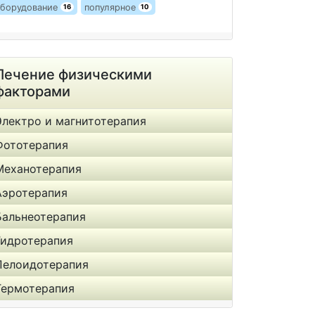
борудование
популярное
16
10
Лечение физическими
факторами
Электро и магнитотерапия
Фототерапия
Механотерапия
Аэротерапия
Бальнеотерапия
Гидротерапия
Пелоидотерапия
Термотерапия