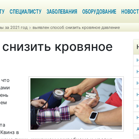
ТУ
СПЕЦИАЛИСТУ
ЗАБОЛЕВАНИЯ
ОБОРУДОВАНИЕ
НОВОСТ
ы за 2021 год
выявлен способ снизить кровяное давление
 снизить кровяное
Н
 что
Н
дами
вень
Н
ием
Н
та
А
 Квинз в