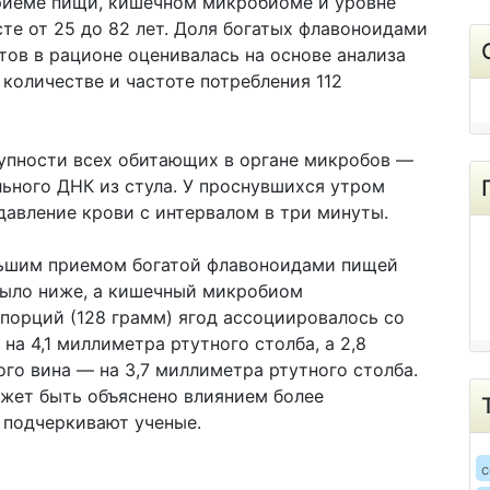
риеме пищи, кишечном микробиоме и уровне
те от 25 до 82 лет. Доля богатых флавоноидами
ов в рационе оценивалась на основе анализа
количестве и частоте потребления 112
упности всех обитающих в органе микробов —
ьного ДНК из стула. У проснувшихся утром
давление крови с интервалом в три минуты.
льшим приемом богатой флавоноидами пищей
было ниже, а кишечный микробиом
 порций (128 грамм) ягод ассоциировалось со
а 4,1 миллиметра ртутного столба, а 2,8
го вина — на 3,7 миллиметра ртутного столба.
ожет быть объяснено влиянием более
 подчеркивают ученые.
c