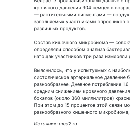
Белфасте проанализировали данные о п
кровяного давления 904 немцев в возрас
— растительными пигментами — продукт
заполняемых участниками опросников о 
различных продуктов.
Состав кишечного микробиома — совок
определяли способом анализа бактериал
натощак участников три раза измеряли 
Выяснилось, что у испытуемых с наибо
систолическое артериальное давление 
разнообразнее. Дневное потребление 1,6
средним снижением кровяного давления н
бокалов (около 360 миллилитров) красно
При этом до 15 процентов этой связи м
разнообразного кишечного микробиома,
Источник: med2.ru