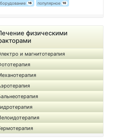
борудование
популярное
16
10
Лечение физическими
факторами
Электро и магнитотерапия
Фототерапия
Механотерапия
Аэротерапия
Бальнеотерапия
Гидротерапия
Пелоидотерапия
Термотерапия