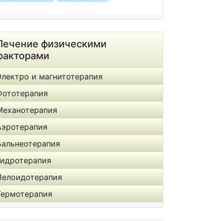
Лечение физическими
факторами
Электро и магнитотерапия
Фототерапия
Механотерапия
Аэротерапия
Бальнеотерапия
Гидротерапия
Пелоидотерапия
Термотерапия