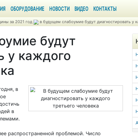
ИЯ
ОБОРУДОВАНИЕ
НОВОСТИ
ВИДЕО
КОНТАКТЫ
ины за 2021 год
в будущем слабоумие будут диагностировать у к
оумие будут
ь у каждого
ека
Н
Н
одня, в
Н
ное
Н
достичь
юдей в
блемами.
А
лее распространенной проблемой. Число