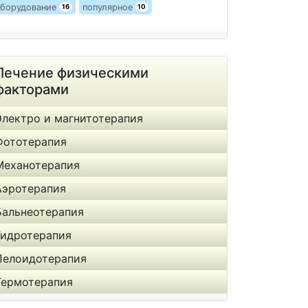
борудование
популярное
16
10
Лечение физическими
факторами
Электро и магнитотерапия
Фототерапия
Механотерапия
Аэротерапия
Бальнеотерапия
Гидротерапия
Пелоидотерапия
Термотерапия