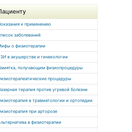
Пациенту
Показания к применению
Список заболеваний
Мифы о физиотерапии
ЗИ в акушерстве и гинекологии
Памятка, получающим физиопроцедуры
Физиотерапеатические процедуры
азерная терапия против угревой болезни
Физиотерапия в травматологии и ортопедии
Физиотерапия при арторозе
льтернатива в физиотерапии