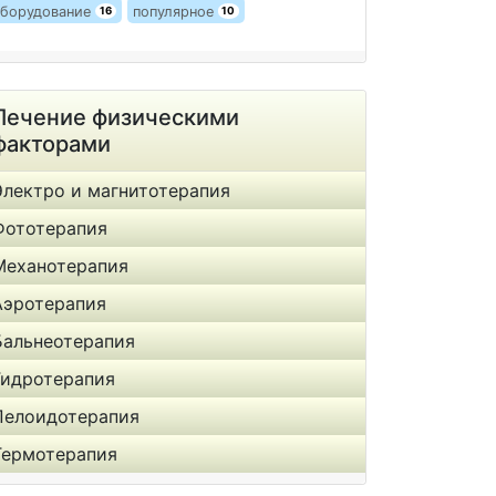
борудование
популярное
16
10
Лечение физическими
факторами
Электро и магнитотерапия
Фототерапия
Механотерапия
Аэротерапия
Бальнеотерапия
Гидротерапия
Пелоидотерапия
Термотерапия