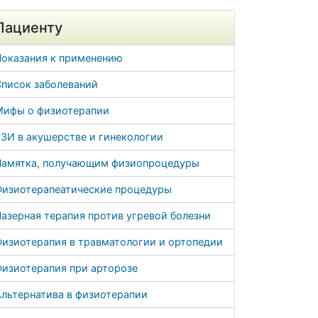
Пациенту
Показания к применению
Список заболеваний
Мифы о физиотерапии
ЗИ в акушерстве и гинекологии
Памятка, получающим физиопроцедуры
Физиотерапеатические процедуры
азерная терапия против угревой болезни
Физиотерапия в травматологии и ортопедии
Физиотерапия при арторозе
льтернатива в физиотерапии