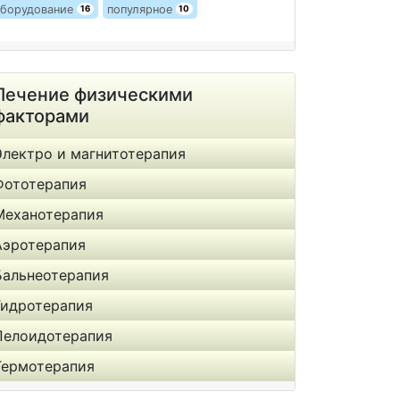
борудование
популярное
16
10
Лечение физическими
факторами
Электро и магнитотерапия
Фототерапия
Механотерапия
Аэротерапия
Бальнеотерапия
Гидротерапия
Пелоидотерапия
Термотерапия