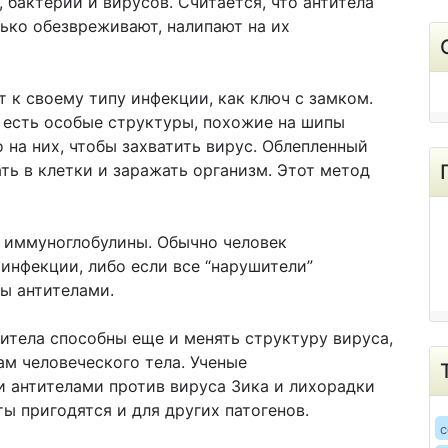
, бактерий и вирусов. Считается, что антитела
ько обезвреживают, налипают на их
 к своему типу инфекции, как ключ с замком.
 есть особые структуры, похожие на шипы
о на них, чтобы захватить вирус. Облепленный
ть в клетки и заражать организм. Этот метод
— иммуноглобулины. Обычно человек
 инфекции, либо если все “нарушители”
ы антителами.
титела способны еще и менять структуру вируса,
ам человеческого тела. Ученые
 антителами против вируса Зика и лихорадки
ты пригодятся и для других патогенов.
c