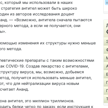
ус, который мы использовали в наших
о
я стратегия антител может быть широко
один из авторов исследования доцент
анд. — «Возможно, антитела сначала пытаются
рного метода, а если не получается, они
ы».
 помощью изменения их структуры нужно меньше
ого метода.
певтические препараты с таким возможностями
как COVID-19. Создав лекарство с антителами,
структуру вируса, мы, возможно, добьемся
етод, получится использовать меньше антител,
т, что для нейтрализации вируса новым
считает Ананд.
она антител, это миллион триллионов.
дить белки четко по заказу, если инструкция к