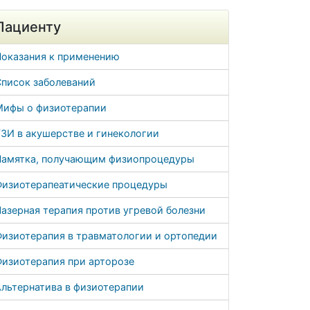
Пациенту
Показания к применению
Список заболеваний
Мифы о физиотерапии
ЗИ в акушерстве и гинекологии
Памятка, получающим физиопроцедуры
Физиотерапеатические процедуры
азерная терапия против угревой болезни
Физиотерапия в травматологии и ортопедии
Физиотерапия при арторозе
льтернатива в физиотерапии