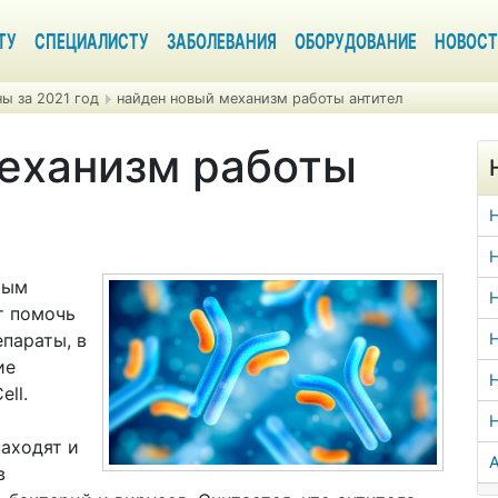
ТУ
СПЕЦИАЛИСТУ
ЗАБОЛЕВАНИЯ
ОБОРУДОВАНИЕ
НОВОСТ
ы за 2021 год
найден новый механизм работы антител
еханизм работы
Н
рым
Н
т помочь
параты, в
Н
ие
Н
ll.
находят и
А
в