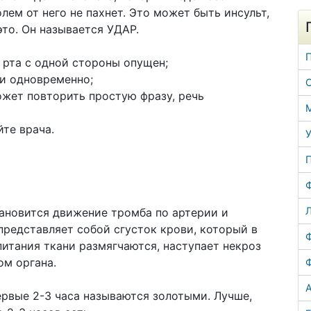
лем от него не пахнет. Это может быть инсульт,
то. Он называется УДАР.
к рта с одной стороны опущен;
ки одновременно;
ожет повторить простую фразу, речь
те врача.
У
Л
ановится движение тромба по артерии и
представляет собой сгусток крови, который в
питания ткани размягчаются, наступает некроз
ом органа.
А
рвые 2-3 часа называются золотыми. Лучше,