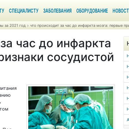
ТУ
СПЕЦИАЛИСТУ
ЗАБОЛЕВАНИЯ
ОБОРУДОВАНИЕ
НОВОСТ
ы за 2021 год
что происходит за час до инфаркта мозга: первые п
за час до инфаркта
ризнаки сосудистой
Н
Н
питания
Н
ранию
Н
ь
ктом
А