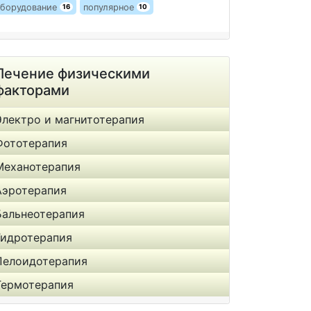
борудование
популярное
16
10
Лечение физическими
факторами
Электро и магнитотерапия
Фототерапия
Механотерапия
Аэротерапия
Бальнеотерапия
Гидротерапия
Пелоидотерапия
Термотерапия