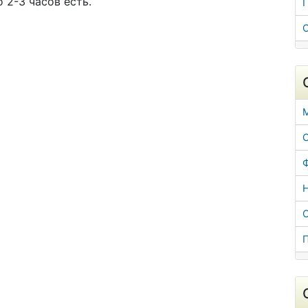
 2-3 часов есть.
Г
С