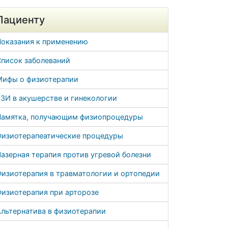
Пациенту
Показания к применению
Список заболеваний
Мифы о физиотерапии
ЗИ в акушерстве и гинекологии
Памятка, получающим физиопроцедуры
Физиотерапеатические процедуры
азерная терапия против угревой болезни
Физиотерапия в травматологии и ортопедии
Физиотерапия при арторозе
льтернатива в физиотерапии