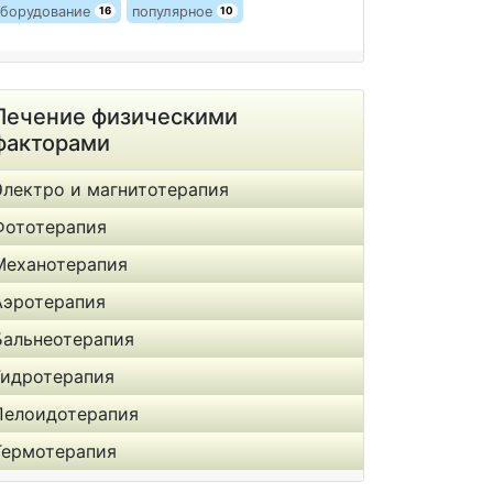
борудование
популярное
16
10
Лечение физическими
факторами
Электро и магнитотерапия
Фототерапия
Механотерапия
Аэротерапия
Бальнеотерапия
Гидротерапия
Пелоидотерапия
Термотерапия