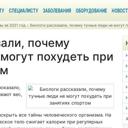
ТУ
СПЕЦИАЛИСТУ
ЗАБОЛЕВАНИЯ
ОБОРУДОВАНИЕ
НОВОСТ
ы за 2021 год
биологи рассказали, почему тучные люди не могут п
зали, почему
могут похудеть при
ом
Н
Н
показало,
Н
вают вес,
Н
скрыть все тайны человеческого организма. На
А
ческое тело сжигает калории при регулярных