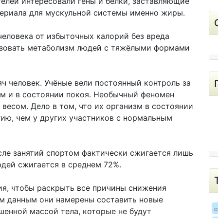
телей интересовали гены и белки, заставляющие
териала для мускульной системы именно жиры.
человека от избыточных калорий без вреда
изовать метаболизм людей с тяжёлыми формами
яч человек. Учёные вели постоянный контроль за
ом и в состоянии покоя. Необычный феномен
весом. Дело в том, что их организм в состоянии
ию, чем у других участников с нормальным
сле занятий спортом фактически сжигается лишь
юдей сжигается в среднем 72%.
я, чтобы раскрыть все причины снижения
им данным они намерены составить новые
c
енной массой тела, которые не будут