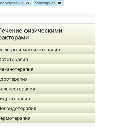
борудование
популярное
16
10
Лечение физическими
факторами
Электро и магнитотерапия
Фототерапия
Механотерапия
Аэротерапия
Бальнеотерапия
Гидротерапия
Пелоидотерапия
Термотерапия